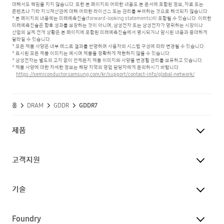
대해서도 책임을 지지 않습니다.
또한 본 페이지의 어떠한 내용도 본 문서에 포함된 정보, 자료 또는
콘텐츠나 기타 지식재산권에 대해 어떠한 라이선스 또는 권리를 부여하는 것으로 해석되지 않습니다.
* 본 페이지의 내용에는 미래예측진술(forward-looking statements)이 포함될 수 있습니다. 이러한
미래예측진술은 향후 성과를 보장하는 것이 아니며,
삼성전자 또는 삼성전자가 영위하는 시장이나
산업의 실제 전개 상황은 본 페이지에 포함된 미래예측진술에서 명시되거나 암시된 내용과 중대하게
달라질 수 있습니다.
* 모든 제품 사양은 내부 테스트 결과를 반영하며 사용자의 시스템 구성에 따라 변경될 수 있습니다.
* 표시된 모든 제품 이미지는 예시며 제품을 정확하게 재현하지 않을 수 있습니다.
* 삼성전자는 별도의 고지 없이 언제든지 제품 이미지와 사양을 변경할 권리를 보유하고 있습니다.
* 제품 사양에 대한 자세한 정보는 해당 지역의 영업 담당자에게 문의하시기 바랍니다.
https://semiconductor.samsung.com/kr/support/contact-info/global-network/
홈
DRAM
GDDR
GDDR7
제품
고객지원
기술
Foundry