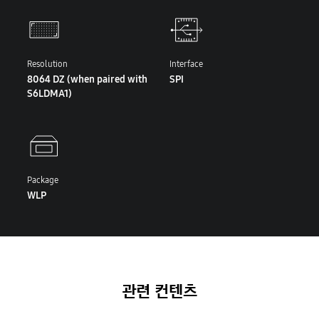
Resolution
Interface
8064 DZ (when paired with
SPI
S6LDMA1)
Package
WLP
관련 컨텐츠