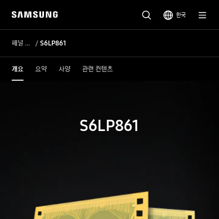
한국
패널 DDI
S6LP861
개요
요약
사양
관련 컨텐츠
S6LP861