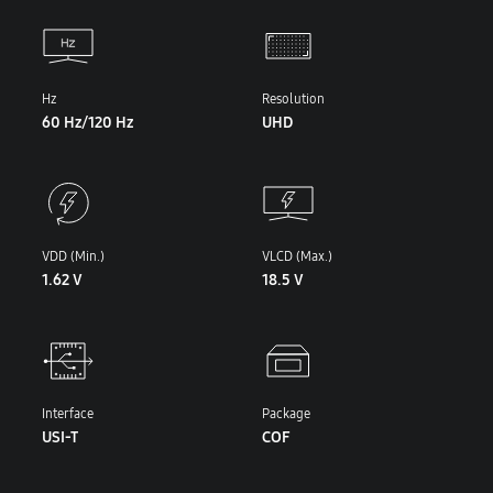
Hz
Resolution
60 Hz/120 Hz
UHD
VDD (Min.)
VLCD (Max.)
1.62 V
18.5 V
Interface
Package
USI-T
COF