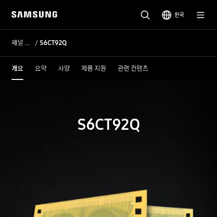
한국
패널 DDI
S6CT92Q
개요
요약
사양
제품 지원
관련 컨텐츠
S6CT92Q