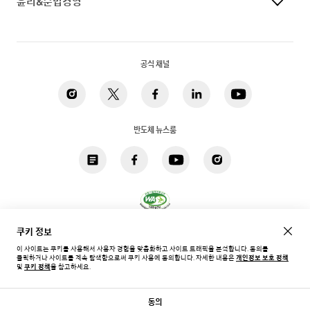
윤리&준법경영
공식 채널
반도체 뉴스룸
쿠키 정보
개인정보 처리방침
법적고지
쿠키
접근성
사이트맵
이 사이트는 쿠키를 사용해서 사용자 경험을 맞춤화하고 사이트 트래픽을 분석합니다. 동의를
클릭하거나 사이트를 계속 탐색함으로써 쿠키 사용에 동의합니다.
자세한 내용은
개인정보 보호 정책
한국 / 한국어
및
쿠키 정책
을 참고하세요.
Copyright©
2026
Samsung. All rights reserved.
동의