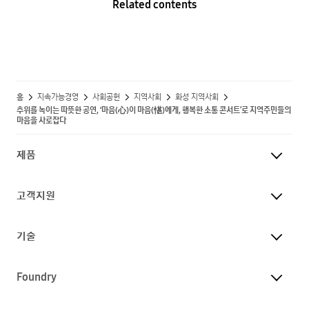
Related contents
홈
지속가능경영
사회공헌
지역사회
화성 지역사회
추위를 녹이는 따뜻한 공연, ‘마음(心)이 마음(愖)에게, 행복한 소통 콘서트’로 지역주민들의
마음을 사로잡다
제품
고객지원
기술
Foundry