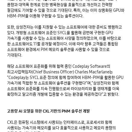
용량과 대역폭 한계로 인한 병목현상을 효율적으로 개선하고 전력량
절감에도 기여할 수 있을 것으로 기대된다. 특히, 이는 이미 상용화된 GPU와
HBM-PIM을 이용해 구현할 수 있는 솔루션이다.
또한, 삼성전자는 이를 지원할 수 있는 소프트웨어에 대한 준비도 병행하고
있다. 개방형 소프트웨어 표준인 SYCL을 활용해 금번에 구현한 GPU
가속기를 사용할 수 있는 소프트웨어 사양을 정의하였으며, 이를 바탕으로
한 소프트웨어도 11월 공개할 예정이다. 이에 따라 향후 고객들은 통합된
소프트웨어 환경에서 PIM 메모리 솔루션을 사용할 수 있을 것으로
기대된다.
해당 소프트웨어 표준화를 위해 협력 중인 Codeplay Software의
최고사업책임자(Chief Business Officer) Charles Macfarlane는
“Codeplay는 SYCL 표준 정의에 함께 참여하여 HBM-PIM을 활용한 GPU
가속기에 적합한 첫 소프트웨어 솔루션을 구현했다”며,“삼성전자와 함께
소프트웨어 표준화를 지속 진행함으로써 라이브러리와 툴 생태계를 더욱
확장하고 알고리즘 개발에 집중할 수 있는 환경을 제공하겠다”고 밝혔다.
고용량 AI 모델을 위한 CXL 기반의 PNM 솔루션 개발
CXL은 컴퓨팅 시스템에서 사용되는 인터페이스로, 프로세서와 함께
사용되는 가속기와 메모리를 보다 효율적으로 사용하고 메모리 용량의