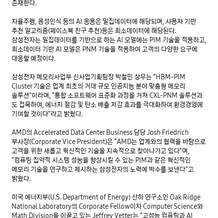
존재한다.
자율주행, 음성인식 등의 AI 응용은 밀집데이터에 해당되며, 사용자 기반
추천 알고리즘(페이스북 친구 추천)등은 희소데이터에 해당된다.
삼성전자는 밀집데이터를 기반으로 하는 AI 모델에는 PIM 기술을 적용하고,
희소데이터 기반 AI 모델은 PNM 기술을 적용하여 고객의 다양한 요구에
대응할 예정이다.
삼성전자 메모리사업부 신사업기획팀장 박철민 상무는 “HBM-PIM
Cluster 기술은 업계 최초의 거대 규모 인공지능 분야 맞춤형 메모리
솔루션”이라며, “통합 소프트웨어 표준화 과정을 거쳐 CXL-PNM 솔루션과
도 접목하여, 에너지 절감 및 탄소 배출 저감 효과를 극대화하여 환경경영에
기여할 것이다”라고 밝혔다.
AMD의 Accelerated Data Center Business 담당 Josh Friedrich
부사장(Corporate Vice President)은 “AMD는 업계와의 협력을 바탕으로
고객을 위한 새롭고 혁신적인 기술을 지속적으로 찾아나가고 있다”며,
“컴퓨팅 집약적 시스템 성능을 향상시킬 수 있는 PIM과 같은 혁신적인
메모리 기술을 연구하고 제시하는 삼성전자의 노력에 박수를 보낸다”고
밝혔다.
미국 에너지부(U.S. Department of Energy) 산하 연구소인 Oak Ridge
National Laboratory의 Corporate Fellow이자 Computer Science와
Math Division을 이끌고 있는 Jeffrey Vetter는 “고성능 컴퓨팅과 AI