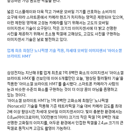
결정하는 가장 중요한 역할을 한다.

넓은 디스플레이와 더욱 작고 가벼운 모바일 기기를 선호하는 소비자의 
요구에 따라 스마트폰에서 카메라 렌즈가 차지하는 영역은 제한되어 있으며, 
이런 제한된 영역에 고성능 카메라를 담기 위해서는 고도의 모바일 
이미지센서 기술이 요구된다. 작은 크기의 이미지센서에 더 밝고 선명한 
사진을 제공하기 위해서 초소형 픽셀에 고해상도, 고감도 사진을 구현하는 
이미지센서 기술은 날로 발전하고 있다.

업계 최초 최첨단 노나픽셀 기술 적용, 차세대 모바일 이미지센서 ‘아이소셀 
브라이트 HM1’
삼성전자는 지난해 8월 업계 최초로 1억 8백만 화소의 이미지센서 ‘아이소셀 
브라이트 HMX’를 선보인데 이어 6개월만인 오늘, ‘향상된 컬러필터 기술’을 
적용한 ‘아이소셀 브라이트 HM1’를 출시했다. 스마트폰 카메라가 사람의 
눈과 비슷한 수준의 화소를 구현하는 것이 더 이상 꿈이 아님을 증명하고 
있는 것이다.
‘아이소셀 브라이트 HM1’는 1억 8백만 고화소에 최첨단 ‘노나픽셀
(Nonacell)’ 기술을 적용해 기존 테트라픽셀 기술 대비 카메라 감도를 최대 
2배 이상 향상시킨 차세대 모바일 이미지센서이다. 빛이 충분한 환경에서는 
0.8㎛(마이크로미터, 100만분의 1미터) 크기의 작은 픽셀 1억 8백만 개로 
선명한 고화질의 이미지를, 어두운 환경에서 인접한 픽셀을 2.4㎛ 크기의 큰 
픽셀로 동작시켜 고감도 촬영이 가능하다.
