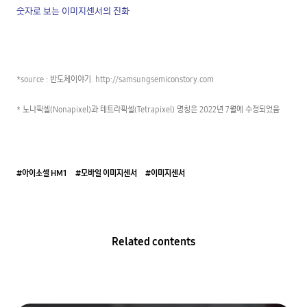
숫자로 보는 이미지센서의 진화
*source : 반도체이야기. http://samsungsemiconstory.com

* 노나픽셀(Nonapixel)과 테트라픽셀(Tetrapixel) 명칭은 2022년 7월에 수정되었음
#아이소셀 HM1
#모바일 이미지센서
#이미지센서
Related contents