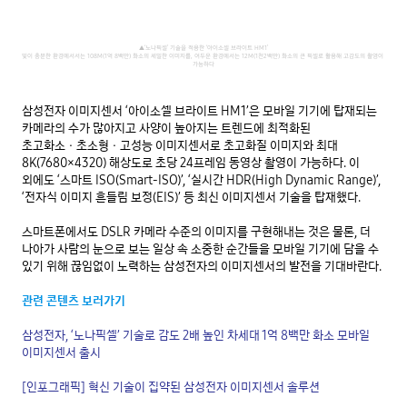
▲‘노나픽셀’ 기술을 적용한 ‘아이소셀 브라이트 HM1’

빛이 충분한 환경에서서는 108M(1억 8백만) 화소의 세밀한 이미지를, 어두운 환경에서는 12M(1천2백만) 화소의 큰 픽셀로 활용해 고감도의 촬영이 
가능하다
삼성전자 이미지센서 ‘아이소셀 브라이트 HM1’은 모바일 기기에 탑재되는 
카메라의 수가 많아지고 사양이 높아지는 트렌드에 최적화된 
초고화소ㆍ초소형ㆍ고성능 이미지센서로 초고화질 이미지와 최대 
8K(7680×4320) 해상도로 초당 24프레임 동영상 촬영이 가능하다. 이 
외에도 ‘스마트 ISO(Smart-ISO)’, ‘실시간 HDR(High Dynamic Range)’, 
‘전자식 이미지 흔들림 보정(EIS)’ 등 최신 이미지센서 기술을 탑재했다.

스마트폰에서도 DSLR 카메라 수준의 이미지를 구현해내는 것은 물론, 더 
나아가 사람의 눈으로 보는 일상 속 소중한 순간들을 모바일 기기에 담을 수 
있기 위해 끊임없이 노력하는 삼성전자의 이미지센서의 발전을 기대바란다.

관련 콘텐츠 보러가기
삼성전자, ‘노나픽셀’ 기술로 감도 2배 높인 차세대 1억 8백만 화소 모바일 
이미지센서 출시
[인포그래픽] 혁신 기술이 집약된 삼성전자 이미지센서 솔루션