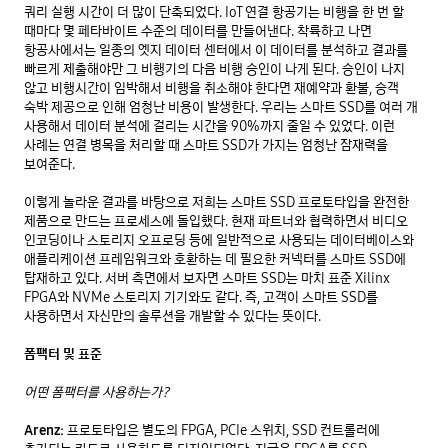
쿼리 실행 시간이 더 많이 단축되었다. IoT 연결 항공기는 비행을 한 번 할 
때마다 몇 페타바이트 수준의 데이터를 만들어낸다. 착륙하고 나면 
항공사에서는 일종의 엣지 데이터 센터에서 이 데이터를 분석하고 결과를 
빠르게 제출해야만 그 비행기의 다음 비행 승인이 나게 된다. 승인이 나지 
않고 비행시간이 임박해서 비행을 취소해야 한다면 재예약과 환불, 승객 
숙박 제공으로 인해 엄청난 비용이 발생한다. 우리는 스마트 SSD를 여러 개 
사용해서 데이터 분석에 걸리는 시간을 90%까지 줄일 수 있었다. 이런 
사례는 연결 병목을 처리할 때 스마트 SSD가 가지는 엄청난 잠재력을 
보여준다. 

이렇게 놀라운 결과를 바탕으로 저희는 스마트 SSD 프로토타입을 완전한 
제품으로 만드는 프로세스에 돌입했다. 현재 파트너와 협력하면서 비디오 
인코딩이나 스토리지 오프로딩 등에 일반적으로 사용되는 데이터베이스와 
애플리케이션 프레임워크와 호환하는 데 필요한 커넥터를 스마트 SSD에 
탑재하고 있다. 서버 측면에서 보자면 스마트 SSD는 마치 표준 Xilinx 
FPGA와 NVMe 스토리지 기기와도 같다. 즉, 고객이 스마트 SSD를 
사용하면서 자신만의 솔루션을 개발할 수 있다는 뜻이다. 

폼팩터 및 표준
어떤 폼팩터를 사용하는가?
Arenz:
 프로토타입은 별도의 FPGA, PCIe 스위치, SSD 컨트롤러에 