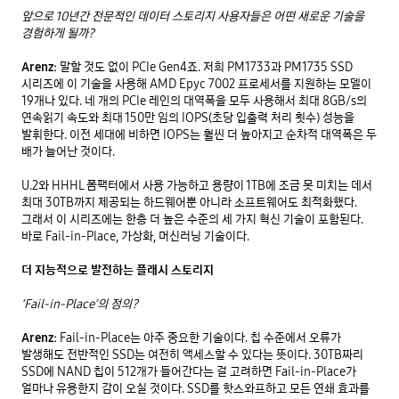
앞으로 10년간 전문적인 데이터 스토리지 사용자들은 어떤 새로운 기술을 
경험하게 될까?
Arenz:
 말할 것도 없이 PCIe Gen4죠. 저희 PM1733과 PM1735 SSD 
시리즈에 이 기술을 사용해 AMD Epyc 7002 프로세서를 지원하는 모델이 
19개나 있다. 네 개의 PCIe 레인의 대역폭을 모두 사용해서 최대 8GB/s의 
연속읽기 속도와 최대 150만 임의 IOPS(초당 입출력 처리 횟수) 성능을 
발휘한다. 이전 세대에 비하면 IOPS는 훨씬 더 높아지고 순차적 대역폭은 두 
배가 늘어난 것이다. 

U.2와 HHHL 폼팩터에서 사용 가능하고 용량이 1TB에 조금 못 미치는 데서 
최대 30TB까지 제공되는 하드웨어뿐 아니라 소프트웨어도 최적화했다. 
그래서 이 시리즈에는 한층 더 높은 수준의 세 가지 혁신 기술이 포함된다. 
바로 Fail-in-Place, 가상화, 머신러닝 기술이다. 

더 지능적으로 발전하는 플래시 스토리지
‘Fail-in-Place’의 정의?
Arenz:
 Fail-in-Place는 아주 중요한 기술이다. 칩 수준에서 오류가 
발생해도 전반적인 SSD는 여전히 액세스할 수 있다는 뜻이다. 30TB짜리 
SSD에 NAND 칩이 512개가 들어간다는 걸 고려하면 Fail-in-Place가 
얼마나 유용한지 감이 오실 것이다. SSD를 핫스와프하고 모든 연쇄 효과를 