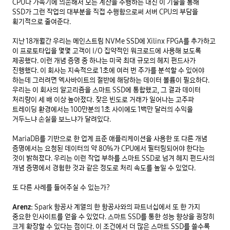
CPU나 가속기에 의존해서 모든 계산을 수행하는 대신 이 기술을 통해 
SSD가 그런 작업의 대부분을 직접 수행함으로써 서버 CPU의 부담을 
획기적으로 줄여준다. 

지난 18개월간 우리는 메인스트림 NVMe SSD에 Xilinx FPGA를 추가하고 
이 프로토타입을 몇몇 고객이 I/O 집약적인 워크로드에 사용해 보도록 
제공했다. 이런 개념 증명 중 하나는 미국 최대 규모의 헤지 펀드사가 
진행했다. 이 회사는 지속적으로 1초에 여러 번 주가를 분석할 수 있어야 
하는데 그러려면 엑사바이트의 절반에 해당하는 데이터 볼륨이 필요하다. 
우리는 이 회사의 알고리즘을 스마트 SSD에 통합했고, 그 결과 데이터 
처리량이 세 배 이상 높아졌다. 잦은 빈도로 거래가 일어나는 고주파 
트레이딩 환경에서는 100만분의 1초 사이에도 1백만 달러의 수익을 
거두느냐 손실을 보느냐가 달려있다. 

MariaDB를 기반으로 한 업계 표준 애플리케이션을 사용한 또 다른 개념 
증명에서는 요청된 데이터의 약 80%가 CPU에서 필터링되어야 한다는 
것이 밝혀졌다. 우리는 이런 작업 부하를 스마트 SSD로 넘겨 헤지 펀드사의 
개념 증명에서 경험한 것과 같은 정도로 처리 속도를 높일 수 있었다. 

또 다른 사례를 들어주실 수 있는가? 

Arenz:
 Spark 항공사 계열의 한 항공사와의 파트너십에서 또 한 가지 
중요한 인사이트를 얻을 수 있었다. 스마트 SSD를 통한 성능 향상을 굉장히 
크게 확장할 수 있다는 점이다. 이 조건에서 더 많은 스마트 SSD를 쓸수록 