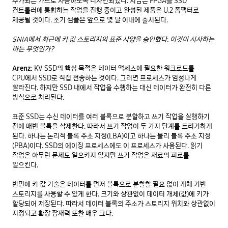
추가되는 카드로 사용하도록 디자인되었다. 지금은 FPGA를 SSD 
컨트롤러에 통합하는 작업을 진행 중이고 완성된 제품은 U.2 폼팩터로 
제공될 것이다. 초기 샘플은 앞으로 몇 달 이내에 출시된다. 

SNIA에서 최근에 키 값 스토리지의 표준 사양을 승인했다. 이것이 시사하는 
바는 무엇인가?
Arenz:
 KV SSD의 핵심 목적은 데이터 액세스에 필요한 워크로드를 
CPU에서 SSD로 직접 전송하는 것이다. 그러면 프로세스가 엄청나게 
빨라진다. 하지만 SSD 내에서 작업을 수행하는 대신 데이터가 완전히 다른 
방식으로 처리된다. 

표준 SSD는 수신 데이터를 여러 블록으로 분할하고 쓰기 작업을 실행하기 
전에 매번 블록을 삭제한다. 따라서 쓰기 작업이 두 가지 단계를 트리거하게 
된다. 하나는 논리적 블록 주소 지정(LBA)이고 하나는 물리 블록 주소 지정
(PBA)이다. SSD의 에이징 프로세스에도 이 프로세스가 사용된다. 읽기 
작업은 아무런 문제도 일으키지 않지만 쓰기 작업은 재료의 피로를 
일으킨다. 

반면에 키 값 기술은 데이터를 먼저 블록으로 분할할 필요 없이 개체 기반 
스토리지를 사용할 수 있게 한다. 크기와 상관없이 데이터 개체(값)에 키가 
할당되어 저장된다. 따라서 데이터 블록의 주소가 스토리지 위치와 상관없이 
지정되고 확장 잠재력 또한 매우 크다. 
