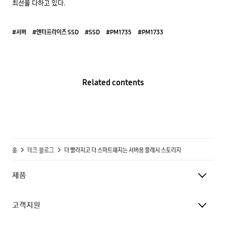
#서버
#엔터프라이즈 SSD
#SSD
#PM1735
#PM1733
Related contents
홈
테크 블로그
더 빨라지고 더 스마트해지는 서버용 플래시 스토리지
제품
고객지원