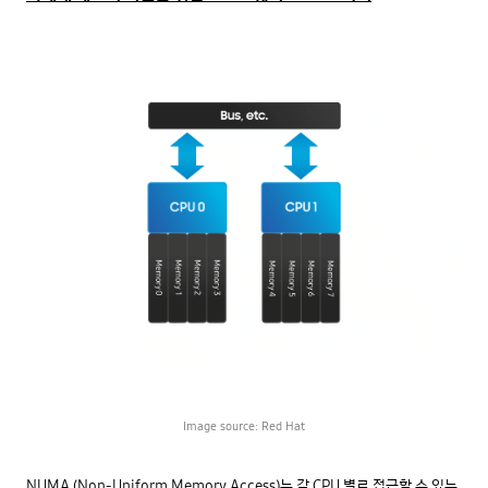
Image source: Red Hat
NUMA (Non-Uniform Memory Access)는 각 CPU 별로 접근할 수 있는 