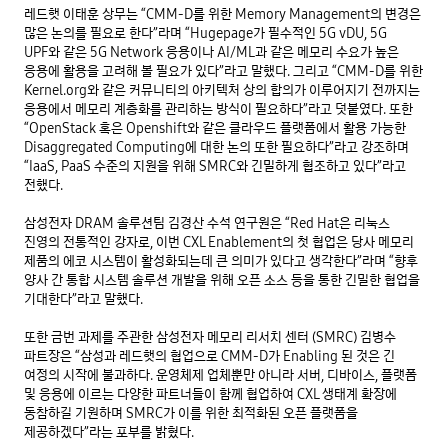
레드햇 이태훈 상무는 “CMM-D를 위한 Memory Management의 변경은 
많은 논의를 필요로 한다”라며 “Hugepage가 필수적인 5G vDU, 5G 
UPF와 같은 5G Network 응용이나 AI/ML과 같은 메모리 수요가 높은 
응용에 활용을 고려해 볼 필요가 있다”라고 말했다. 그리고 “CMM-D를 위한 
Kernel.org와 같은 커뮤니티의 아키텍처 상의 합의가 이루어지기 전까지는 
응용에서 메모리 계층화를 관리하는 방식이 필요하다”라고 덧붙였다. 또한 
“OpenStack 혹은 Openshift와 같은 클라우드 플랫폼에서 활용 가능한 
Disaggregated Computing에 대한 논의 또한 필요하다”라고 강조하며 
“IaaS, PaaS 수준의 지원을 위해 SMRC와 긴밀하게 협조하고 있다”라고 
전했다. 

삼성전자 DRAM 솔루션팀 김경산 수석 연구원은 “Red Hat은 리눅스 
진영의 전통적인 강자로, 이번 CXL Enablement의 첫 협업은 당사 메모리 
제품의 에코 시스템이 활성화되는데 큰 의미가 있다고 생각한다”라며 “향후 
양사 간 통합 시스템 솔루션 개발을 위해 오픈 소스 등을 통한 긴밀한 협업을 
기대한다”라고 말했다.

또한 금번 과제를 주관한 삼성전자 메모리 리서치 센터 (SMRC) 김병수 
파트장은 “삼성과 레드햇의 협업으로 CMM-D가 Enabling 된 것은 긴 
여정의 시작에 불과하다. 운영체제 업체뿐만 아니라 서버, 디바이스, 플랫폼 
및 응용에 이르는 다양한 파트너들이 함께 협업하여 CXL 생태계 확장에 
동참하길 기원하며 SMRC가 이를 위한 최적화된 오픈 플랫폼을 
제공하겠다”라는 포부를 밝혔다.
