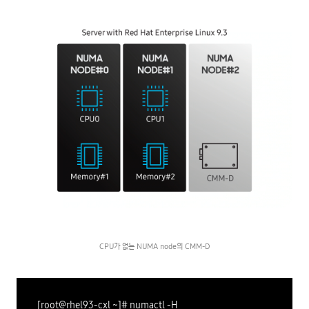
CPU가 없는 NUMA node의 CMM-D
[root@rhel93-cxl ~]# numactl -H
