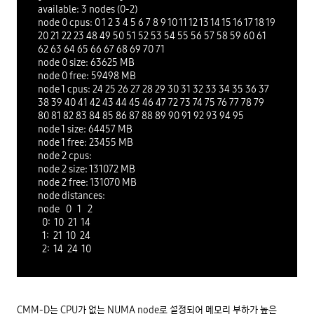
available: 3 nodes (0-2)

node 0 cpus: 0 1 2 3 4 5 6 7 8 9 10 11 12 13 14 15 16 17 18 19 
20 21 22 23 48 49 50 51 52 53 54 55 56 57 58 59 60 61 
62 63 64 65 66 67 68 69 70 71

node 0 size: 63625 MB

node 0 free: 59498 MB

node 1 cpus: 24 25 26 27 28 29 30 31 32 33 34 35 36 37 
38 39 40 41 42 43 44 45 46 47 72 73 74 75 76 77 78 79 
80 81 82 83 84 85 86 87 88 89 90 91 92 93 94 95

node 1 size: 64457 MB

node 1 free: 23455 MB

node 2 cpus:

node 2 size: 131072 MB

node 2 free: 131070 MB

node distances:

node   0   1   2

  0:  10  21  14

  1:  21  10  24 

CMM-D는 CPU가 없는 NUMA node로 설정되어 메모리 부하가 높은 