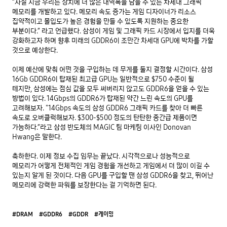
“사실 지금 우리는 장치에 더 많은 대역폭을 담을 수 있는 차세대 그래픽 
메모리를 개발하고 있다. 메모리 속도 증가는 게임 디자이너가 리소스 
집약적이고 몰입도가 높은 경험을 만들 수 있도록 지원하는 중요한 
부분이다.” 라고 언급했다. 삼성이 게임 및 그래픽 카드 시장에서 입지를 더욱 
강화하고자 하며 향후 미래의 GDDR6이 조만간 차세대 GPU에 박차를 가할 
것으로 예상한다.

이제 예산에 맞춰 어떤 것을 구입하는 데 무게를 둘지 결정할 시간이다. 삼성 
16Gb GDDR6이 탑재된 최고급 GPU는 일반적으로 $750 수준이 될 
테지만, 삼성에는 점심 값을 모두 써버리지 않고도 GDDR6을 얻을 수 있는 
방법이 있다. 14Gbps의 GDDR6가 탑재된 약간 느린 속도의 GPU를 
고려해보자. "14Gbps 속도의 삼성 GDDR6 그래픽 카드를 찾아 더 빠른 
속도로 오버클럭해보자. $300-$500 정도의 탄탄한 중간급 제품이면 
가능하다.”라고 삼성 반도체의 MAGIC 팀 마케팅 이사인 Donovan 
Hwang은 말한다.

축하한다. 이제 정보 수집 임무는 끝났다. 시각적으로나 성능적으로 
메모리가 어떻게 전체적인 게임 경험을 개선하고 게임에서 더 많이 이길 수 
있는지 알게 된 것이다. 다음 GPU를 구입할 땐 삼성 GDDR6을 찾고, 뛰어난 
메모리에 강력한 파워를 보장한다는 걸 기억하면 된다.
#DRAM
#GDDR6
#GDDR
#게이밍