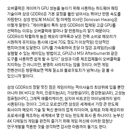
오버클럭은 게이머가 GPU 성능을 높이기 위해 사용하는 하드웨어 해킹 
기술이며 삼성 GDDR6은 기본 설정을 훨씬 넘어서는 뛰어난 반응 속도를 
자랑한다. 삼성 반도체 MAGIC 팀 마케팅 이사인 Donovan Hwang은 
이렇게 말한다. “게이머들이 특히 삼성 GDDR6이 탑재된 고급 GPU를 
선택하는 이유는 오버클럭에 얼마나 잘 반응하는지 알기 때문이다. 
GDDR6의 탁월하게 높은 메모리 대역폭과 낮은 전력 소비로 메모리가 
시원하게 유지되는 동시에 (섭씨 70도 정도가 이상적임) 인상적인 
벤치마크에 도달한다. GPU를 가속화하여 초당 더 많은 프레임(fps)을 
실행할 수 있는 재미있는 방법이고, GPUZ나 MSI Afterburner와 같은 
도구를 사용하면 쉽게 할 수 있다.” 삼성과 다른 제조업체들이 오버클럭을 
지지하는 건 아니지만, 분명히 사라지지는 않을 것이다. 어떤 게임 
컨벤션이든 방문해보면 액체 질소와 블로우토치가 넘쳐나는 걸 볼 수 
있으니까 말이다.

삼성 GDDR6의 정말 멋진 점은 게임이라는 먹이사슬의 최상위에 있을 뿐만 
아니라 8K 비디오 처리, 인공지능(AI), 가상현실(VR), 증강현실(AR), 고성능 
컴퓨팅(HPC), 그래픽 애플리케이션, 심지어 비트코인 마이닝에까지 널리 
사용된다는 것이다. 그리고 모르셨다면 삼성은 세계에서 가장 큰 반도체 
회사이자 메모리 기술 및 혁신 분야의 업계 리더이며, 실제로 자체 메모리와 
프로세서를 제조하는 세계에서 몇 안 되는 반도체 회사 중 하나이다. 눈부신 
4K 디테일의 게임을 완전히 즐기기 위해 게임 머신에 이러한 엄청난 