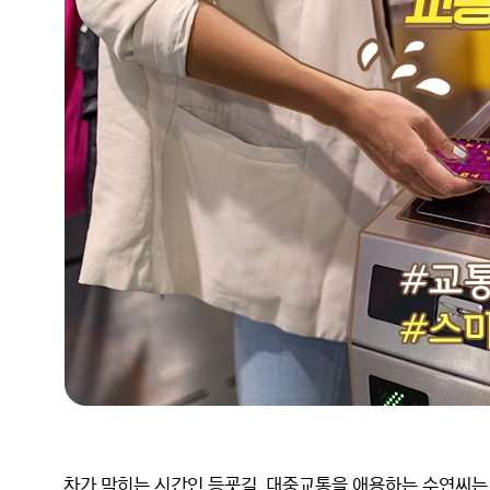
차가 막히는 시간인 등굣길. 대중교통을 애용하는 수연씨는 