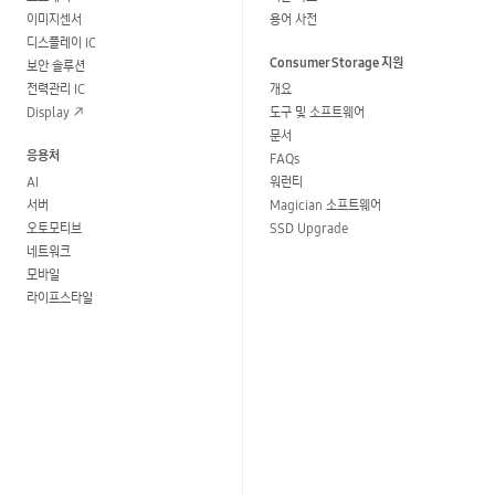
이미지센서
용어 사전
디스플레이 IC
Consumer Storage 지원
보안 솔루션
전력관리 IC
개요
Display
도구 및 소프트웨어
문서
응용처
FAQs
AI
워런티
서버
Magician 소프트웨어
오토모티브
SSD Upgrade
네트워크
모바일
라이프스타일