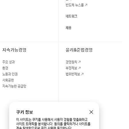
반도체 뉴스룸
네트워크
채용
지속가능경영
윤리&준법경영
주요 성과
경영원칙
환경
부정제보
노동과 인권
법위반제보
사회공헌
지속가능한 공급망
쿠키 정보
이 사이트는 쿠키를 사용해서 사용자 경험을 맞춤화하고
사이트 트래픽을 분석합니다. 동의를 클릭하거나 사이트를
계속 탐색함으로써 쿠키 사용에 동의합니다.