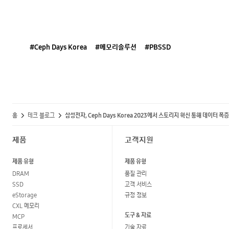
#Ceph Days Korea
#메모리솔루션
#PBSSD
홈
테크 블로그
삼성전자, Ceph Days Korea 2023에서 스토리지 혁신 통해 데이터 
제품
고객지원
제품 유형
제품 유형
DRAM
품질 관리
SSD
고객 서비스
eStorage
규정 정보
CXL 메모리
도구 & 자료
MCP
프로세서
기술 자료