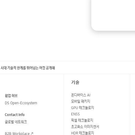
폭증 시대 기술적 한계를 뛰어넘는 여정 공개해
기술
온디바이스 AI
협업 허브
모바일 패키지
DS Open-Ecosystem
GPU 테크놀로지
ENSS
Contact Info
픽셀 테크놀로지
글로벌 네트워크
초고화소 이미지센서
HDR 테크놀로지
B2B Workplace