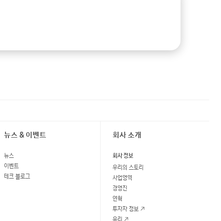
2023-08-31
뉴스 & 이벤트
회사 소개
뉴스
회사 정보
이벤트
우리의 스토리
테크 블로그
사업영역
경영진
연혁
투자자 정보
윤리