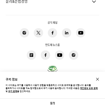
윤리&준법경영
공식 채널
반도체 뉴스룸
쿠키 정보
개인정보 처리방침
법적고지
쿠키
접근성
사이트맵
이 사이트는 쿠키를 사용해서 사용자 경험을 맞춤화하고 사이트 트래픽을 분석합니다. 동의를
클릭하거나 사이트를 계속 탐색함으로써 쿠키 사용에 동의합니다.
자세한 내용은
개인정보 보호 정책
한국 / 한국어
및
쿠키 정책
을 참고하세요.
Copyright©
2026
Samsung. All rights reserved.
동의