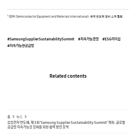
¹ SEMI (Semiconductor Equipment and Materials International): 국제 반도체 장비·소재 협회
#SamsungSupplierSustainabilitySummit
#지속가능경영
#ESG리더십
#지속가능한공급망
Related contents
홈
뉴스
삼성전자 반도체, 제 3회 ‘Samsung Supplier Sustainability Summit’ 개최: 글로벌
공급망 지속가능성 강화를 위한 협력 방안 모색