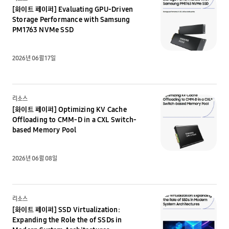
[화이트 페이퍼] Evaluating GPU-Driven
Storage Performance with Samsung
PM1763 NVMe SSD
2026년 06월 17일
리소스
[화이트 페이퍼] Optimizing KV Cache
Offloading to CMM-D in a CXL Switch-
based Memory Pool
2026년 06월 08일
리소스
[화이트 페이퍼] SSD Virtualization:
Expanding the Role the of SSDs in