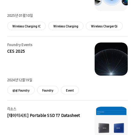
2025년 01월 10일
Wireless Charging IC
Wireless Charging
Wireless Charger Qi
PMIC
Foundry Events
CES 2025
2024년 12월 19일
삼성 Foundry
Foundry
Event
리소스
[데이터시트] Portable SSD T7 Datasheet