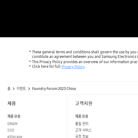
These general terms and conditions shall govern the use by y
constitute an agreement between you and Samsung Electronics Co.
This Privacy Policy provides an overview of our information pr
Click here for full
.
Privacy Policy
홈
이벤트
Foundry Forum 2023 China
제품
고객지원
제품 유형
제품 유형
DRAM
품질 관리
SSD
고객 서비스
eStorage
규정 정보