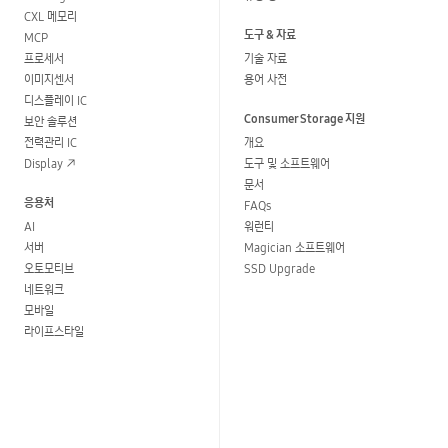
CXL 메모리
도구 & 자료
MCP
프로세서
기술 자료
이미지센서
용어 사전
디스플레이 IC
Consumer Storage 지원
보안 솔루션
전력관리 IC
개요
Display
도구 및 소프트웨어
문서
응용처
FAQs
AI
워런티
서버
Magician 소프트웨어
오토모티브
SSD Upgrade
네트워크
모바일
라이프스타일