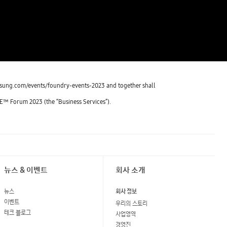
msung.com/events/foundry-events-2023 and together shall
E™ Forum 2023 (the “Business Services”).
뉴스 & 이벤트
회사 소개
뉴스
회사 정보
이벤트
우리의 스토리
테크 블로그
사업영역
경영진