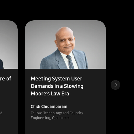
re of
Meeting System User
Proce
Demands in a Slowing
Moore’s Law Era
Chidi Chidambaram
정기태
ed
Fellow, Technology and Foundry
부사장, F
Engineering, Qualcomm