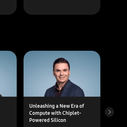
Unleashing a New Era of
High-
Compute with Chiplet-
Samsu
Powered Silicon