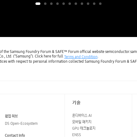
ou of the Samsung Foundry Forum & SAFE™ Forum official website semiconductor.sa
, Ltd. (“Samsung”). Click here for full
.
Terms and Condition
actices with respect to personal information collected Samsung Foundry Forum & SAF
기술
온디바이스 AI
협업 허브
모바일 패키지
DS Open-Ecosystem
GPU 테크놀로지
ENSS
Contact Info