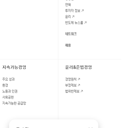
연혁
투자자 정보
윤리
반도체 뉴스룸
네트워크
채용
지속가능경영
윤리&준법경영
주요 성과
경영원칙
환경
부정제보
노동과 인권
법위반제보
사회공헌
지속가능한 공급망