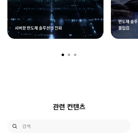
반도체 솔루
서버향 반도체 솔루션의 진화
몰입감
관련 컨텐츠